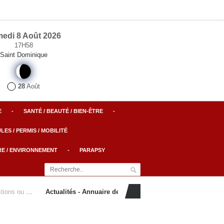
edi 8 Août 2026
17H58
Saint Dominique
28
Août
E
-
SANTÉ / BEAUTÉ / BIEN-ÊTRE
-
LES / PERMIS / MOBILITÉ
RE / ENVIRONNEMENT
-
PARAPSY
tions ...
Actualités - Annuaire des Professionnels - Offres d'emploi .