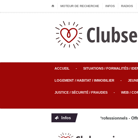
⌂
MOTEUR DE RECHERCHE
INFOS
RADIOS
ACCUEIL
-
SITUATIONS / FORMALITÉS / IDE
LOGEMENT / HABITAT / IMMOBILIER
-
JEUN
JUSTICE / SÉCURITÉ / FRAUDES
-
WEB / CO
Infos
Actualités - Annuaire des Professionnels - Offre