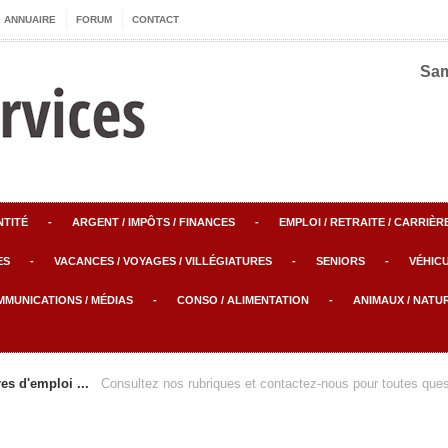
ANNUAIRE
FORUM
CONTACT
Sam
NTITÉ
-
ARGENT / IMPÔTS / FINANCES
-
EMPLOI / RETRAITE / CARRIÈR
ES
-
VACANCES / VOYAGES / VILLÉGIATURES
-
SENIORS
-
VÉHICU
MMUNICATIONS / MÉDIAS
-
CONSO / ALIMENTATION
-
ANIMAUX / NATU
s d'emploi ...
Consultez nos rubriques et contactez-nous pour toutes questions ou sugges